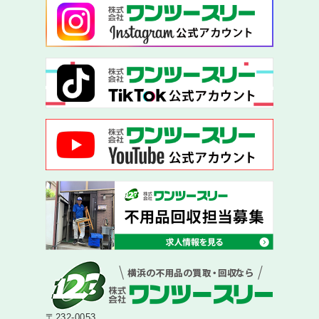
〒232-0053