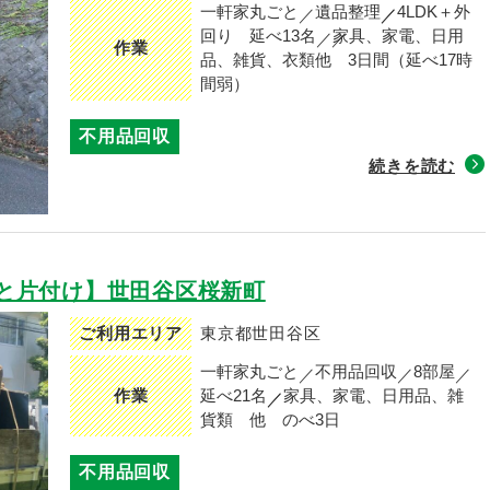
一軒家丸ごと
遺品整理
4LDK＋外
回り
延べ13名
家具、家電、日用
作業
品、雑貨、衣類他
3日間（延べ17時
間弱）
不用品回収
続きを読む
と片付け】世田谷区桜新町
ご利用エリア
東京都世田谷区
一軒家丸ごと
不用品回収
8部屋
作業
延べ21名
家具、家電、日用品、雑
貨類 他
のべ3日
不用品回収