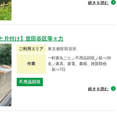
続きを読む
と片付け】世田谷区等々力
ご利用エリア
東京都世田谷区
一軒家丸ごと
不用品回収
延べ39
作業
名
家具、家電、書籍、雑貨類他
延べ7日
不用品回収
続きを読む