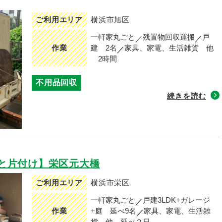
ご利用エリア
横浜市旭区
一軒家丸ごと
残置物回収運搬
戸
作業
建
2名
家具、家電、生活雑貨 他
2時間
不用品回収
続きを読む
と片付け】栄区元大橋
ご利用エリア
横浜市栄区
一軒家丸ごと
戸建3LDK+ガレージ
作業
+庭
延べ9名
家具、家電、生活雑
貨 他
延べ２日