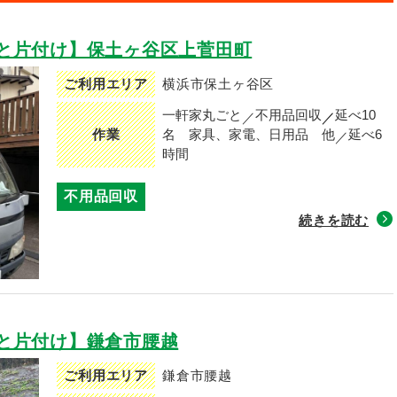
と片付け】保土ヶ谷区上菅田町
ご利用エリア
横浜市保土ヶ谷区
一軒家丸ごと
不用品回収
延べ10
作業
名
家具、家電、日用品 他
延べ6
時間
不用品回収
続きを読む
と片付け】鎌倉市腰越
ご利用エリア
鎌倉市腰越