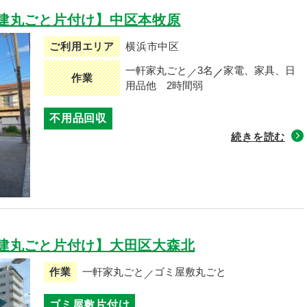
建丸ごと片付け】中区本牧原
ご利用エリア
横浜市中区
一軒家丸ごと
3名
家電、家具、日
作業
用品他
2時間弱
不用品回収
続きを読む
建丸ごと片付け】大田区大森北
作業
一軒家丸ごと
ゴミ屋敷丸ごと
ゴミ屋敷片付け