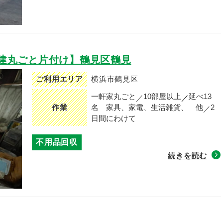
建丸ごと片付け】鶴見区鶴見
ご利用エリア
横浜市鶴見区
一軒家丸ごと
10部屋以上
延べ13
作業
名
家具、家電、生活雑貨、 他
2
日間にわけて
不用品回収
続きを読む