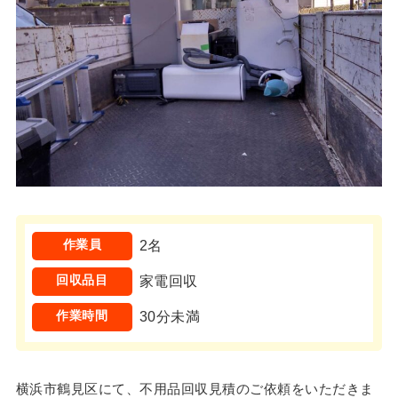
作業員
2名
回収品目
家電回収
作業時間
30分未満
横浜市鶴見区にて、不用品回収見積のご依頼をいただきま