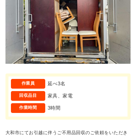
作業員
延べ3名
回収品目
家具、家電
作業時間
3時間
大和市にてお引越に伴うご不用品回収のご依頼をいただき