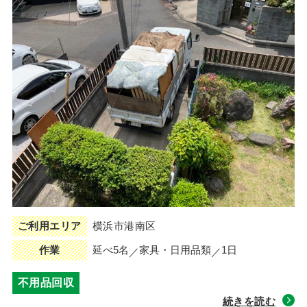
ご利用エリア
横浜市港南区
作業
延べ5名
家具・日用品類
1日
不用品回収
続きを読む