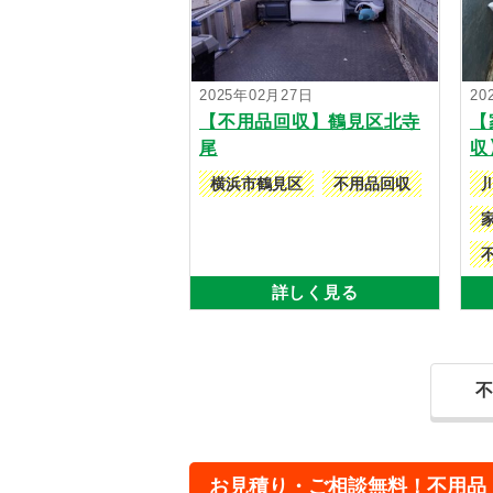
2025年02月27日
20
【不用品回収】鶴見区北寺
【
尾
収
横浜市鶴見区
不用品回収
詳しく見る
お見積り・ご相談無料！不用品