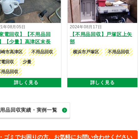
21年08月05日
2024年08月17日
家電回収】【不用品回
【不用品回収】戸塚区上矢
】【少量】高津区末長
部
川崎市高津区
不用品回収
横浜市戸塚区
不用品回収
家電回収
少量
不用品回収
詳しく見る
詳しく見る
不用品回収実績・実例一覧
・ゴミでお困りの方、お気軽にお問い合わせください