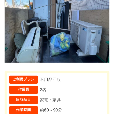
ご利用プラン
不用品回収
作業員
2名
回収品目
家電・家具
作業時間
約60～90分