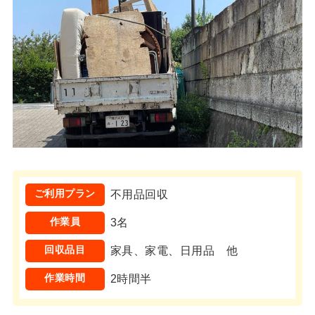
ご利用プラン
不用品回収
作業員
3名
回収品目
家具、家電、日用品 他
作業時間
2時間半