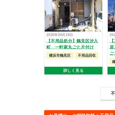
2020年04月19日
20
【不用品処分】鶴見区汐入
【
町 一軒家丸ごと片付け
居
ご
横浜市鶴見区
不用品回収
詳しく見る