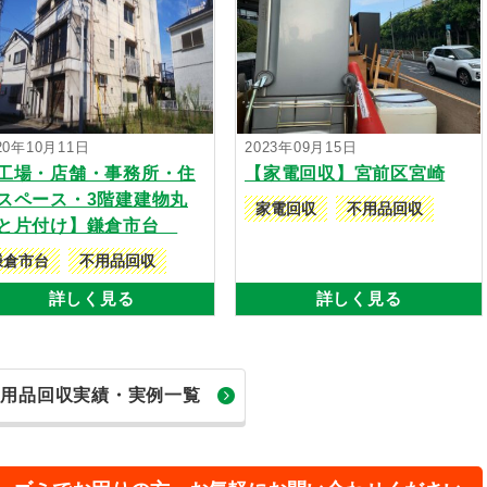
20年10月11日
2023年09月15日
工場・店舗・事務所・住
【家電回収】宮前区宮崎
スペース・3階建建物丸
家電回収
不用品回収
と片付け】鎌倉市台
鎌倉市台
不用品回収
詳しく見る
詳しく見る
不用品回収実績・実例一覧