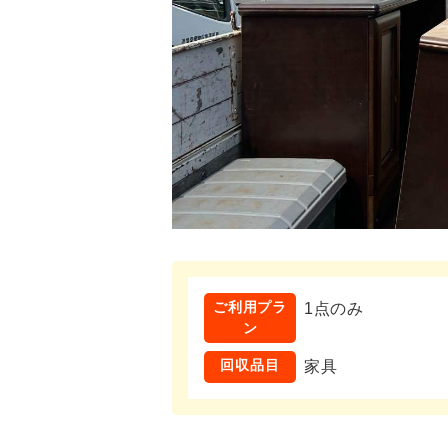
ご利用プラ
1点のみ
ン
回収品目
家具