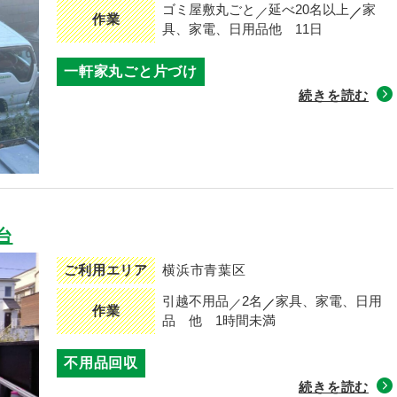
ゴミ屋敷丸ごと
延べ20名以上
家
作業
具、家電、日用品他
11日
一軒家丸ごと片づけ
続きを読む
台
ご利用エリア
横浜市青葉区
引越不用品
2名
家具、家電、日用
作業
品 他
1時間未満
不用品回収
続きを読む