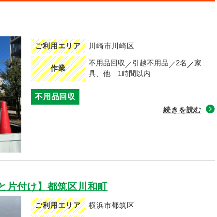
ご利用エリア
川崎市川崎区
不用品回収
引越不用品
2名
家
作業
具、他
1時間以内
不用品回収
続きを読む
と片付け】都筑区川和町
ご利用エリア
横浜市都筑区