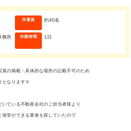
作業員
約40名
作業時間
事務所
1日
写真の掲載・具体的な場所の記載不可のため
介となります※
だいている不動産会社のご担当者様より
と保管ができる業者を探していたので