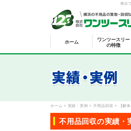
横浜
ワンツースリー
ホーム
の特徴
ホーム
>
実績・実例
>
不用品回収
>
【解体
不用品回収の実績・