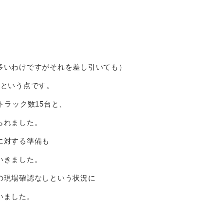
多いわけですがそれを差し引いても）
模という点です。
トラック数15台と、
られました。
に対する準備も
いきました。
の現場確認なしという状況に
いました。