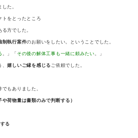
ました。
クトをとったところ
ある方でした。
強制執行案件
のお願いをしたい。ということでした。
る
。」「
その後の解体工事も一緒に頼みたい
。」
う、
嬉しいご縁を感じる
ご依頼でした。
件でもありました。
子や荷物量は書類のみで判断する）
管する