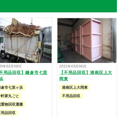
20年02月09日
2021年03月06日
不用品回収】鎌倉市七里
【不用品回収】港南区上大
浜
岡東
鎌倉市七里ヶ浜
港南区上大岡東
一軒家丸ごと
不用品回収
残置物回収運搬
不用品回収